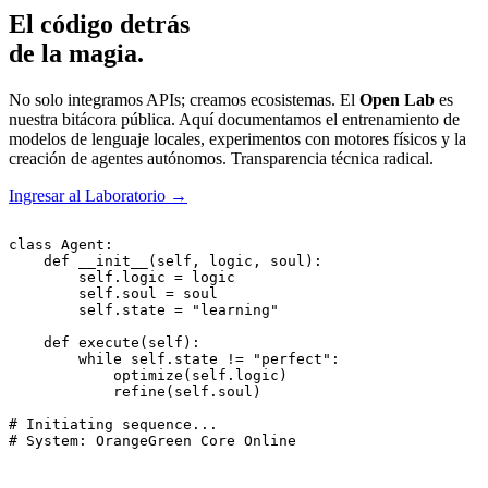
El código detrás
de la magia.
No solo integramos APIs; creamos ecosistemas. El
Open Lab
es
nuestra bitácora pública. Aquí documentamos el entrenamiento de
modelos de lenguaje locales, experimentos con motores físicos y la
creación de agentes autónomos. Transparencia técnica radical.
Ingresar al Laboratorio
→
class Agent:

    def __init__(self, logic, soul):

        self.logic = logic

        self.soul = soul

        self.state = "learning"

    def execute(self):

        while self.state != "perfect":

            optimize(self.logic)

            refine(self.soul)

# Initiating sequence...

# System: OrangeGreen Core Online
